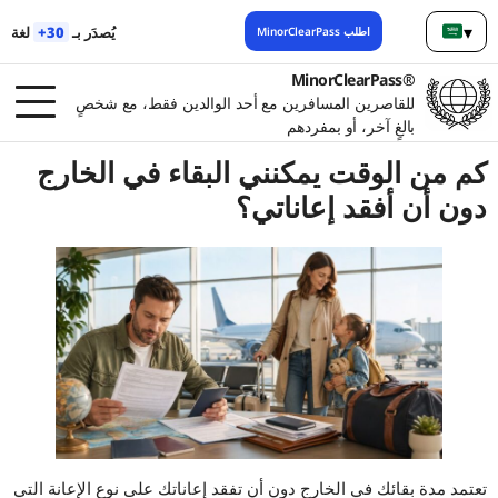
▾
يُصدَر بـ
30+
لغة
اطلب MinorClearPass
لعربية
®MinorClearPass
للقاصرين المسافرين مع أحد الوالدين فقط، مع شخصٍ
بالغٍ آخر، أو بمفردهم
كم من الوقت يمكنني البقاء في الخارج
دون أن أفقد إعاناتي؟
تعتمد مدة بقائك في الخارج دون أن تفقد إعاناتك على نوع الإعانة التي