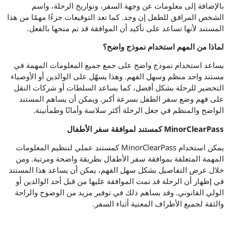
بالإضافة إلى معلومات عن وجهة السفر، وتواريخ الرحلة، واسم
الشخص المرافق للطفل إن وجد. كما تعد التوقيعات جزءًا مهمًا من هذا
المستند لأنها تساعد على تأكيد أن الموافقة قد تم منحها بالفعل.
لماذا من المهم استخدام نموذج واضح؟
يساعد استخدام نموذج واضح على جمع جميع المعلومات المهمة في
مستند واحد منظم وسهل الفهم. وهذا يسهّل على الوالدين أو الأوصياء
التحضير للرحلة بشكل أفضل، كما يساعد السلطات أو شركات النقل
على فهم وضع سفر الطفل بسرعة أكبر. ويمكن أن يساهم المستند
الواضح والمنظم في جعل الرحلة أكثر سلاسة وأمانًا وطمأنينة.
MinorClearPass كمستند لموافقة سفر الأطفال
يمكن استخدام MinorClearPass كمستند عملي لتنظيم المعلومات
المهمة المتعلقة بموافقة سفر الأطفال بطريقة واضحة ومرتبة. ومن
خلال عرض التفاصيل بشكل سهل الفهم، يمكن أن يساعد هذا المستند
في إظهار أن الرحلة قد تمت الموافقة عليها من قبل أحد الوالدين أو
الولي القانوني. وقد يساهم ذلك في توفير مزيد من الوضوح والراحة
والثقة لجميع الأطراف المعنية أثناء السفر.