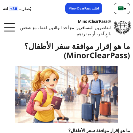
▾
يُصدَر بـ
30+
لغة
اطلب MinorClearPass
لعربية
®MinorClearPass
للقاصرين المسافرين مع أحد الوالدين فقط، مع شخصٍ
بالغٍ آخر، أو بمفردهم
ما هو إقرار موافقة سفر الأطفال؟
(MinorClearPass)
ما هو إقرار موافقة سفر الأطفال؟