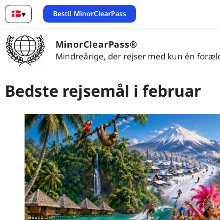
Bestil MinorClearPass
▾
Dansk
MinorClearPass®
Mindreårige, der rejser med kun én foræl
Bedste rejsemål i februar