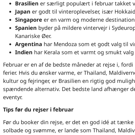
Brasilien
er særligt populært i februar takket v
Japan
er godt til vinteroplevelser, især Hokka
Singapore
er en varm og moderne destination
Spanien
byder på mildere vintervejr i Sydeurop
Kanariske Øer.
Argentina
har Mendoza som et godt valg til v
Indien
har Kerala som et varmt og smukt valg 
Februar er en af de bedste måneder at rejse i, ford
ferier. Hvis du ønsker varme, er Thailand, Maldivern
kultur og fejringer, er Brasilien en rigtig god mulig
spændende alternativ. Det bedste land afhænger derf
eventyr.
Tips før du rejser i februar
Før du booker din rejse, er det en god idé at tænke o
solbade og svømme, er lande som Thailand, Maldive