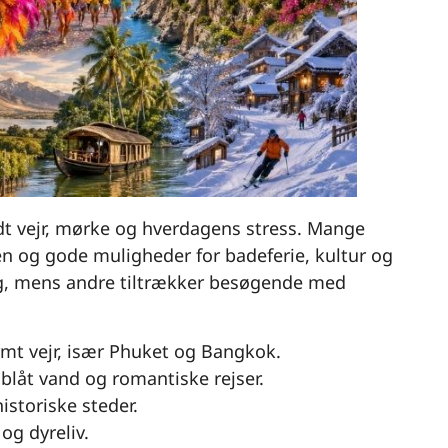
ldt vejr, mørke og hverdagens stress. Mange
den og gode muligheder for badeferie, kultur og
ing, mens andre tiltrækker besøgende med
armt vejr, især Phuket og Bangkok.
sblåt vand og romantiske rejser.
historiske steder.
 og dyreliv.