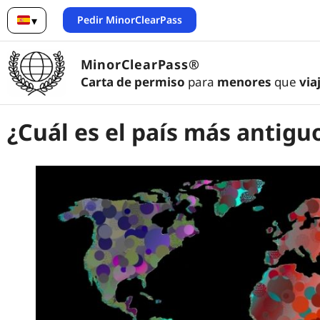
Pedir MinorClearPass
▾
Español
MinorClearPass®
Carta de permiso
para
menores
que
via
¿Cuál es el país más antig