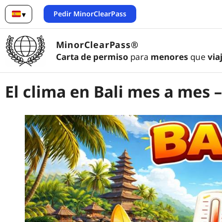
Pedir MinorClearPass
▾
Español
MinorClearPass®
Carta de permiso
para
menores
que
via
El clima en Bali mes a mes 