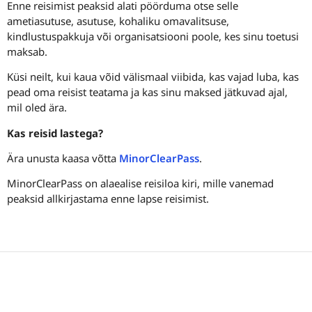
Enne reisimist peaksid alati pöörduma otse selle
ametiasutuse, asutuse, kohaliku omavalitsuse,
kindlustuspakkuja või organisatsiooni poole, kes sinu toetusi
maksab.
Küsi neilt, kui kaua võid välismaal viibida, kas vajad luba, kas
pead oma reisist teatama ja kas sinu maksed jätkuvad ajal,
mil oled ära.
Kas reisid lastega?
Ära unusta kaasa võtta
MinorClearPass
.
MinorClearPass on alaealise reisiloa kiri, mille vanemad
peaksid allkirjastama enne lapse reisimist.