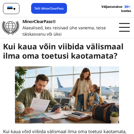
Väljastatakse
30+
▾
Telli MinorClearPass
keeles
Eesti
MinorClearPass®
Alaealised, kes reisivad ühe vanema, teise
täiskasvanu või üksi
Kui kaua võin viibida välismaal
ilma oma toetusi kaotamata?
Kui kaua võid viibida välismaal ilma oma toetusi kaotamata,