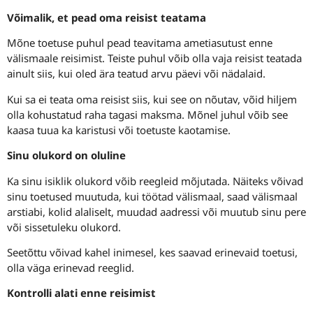
Võimalik, et pead oma reisist teatama
Mõne toetuse puhul pead teavitama ametiasutust enne
välismaale reisimist. Teiste puhul võib olla vaja reisist teatada
ainult siis, kui oled ära teatud arvu päevi või nädalaid.
Kui sa ei teata oma reisist siis, kui see on nõutav, võid hiljem
olla kohustatud raha tagasi maksma. Mõnel juhul võib see
kaasa tuua ka karistusi või toetuste kaotamise.
Sinu olukord on oluline
Ka sinu isiklik olukord võib reegleid mõjutada. Näiteks võivad
sinu toetused muutuda, kui töötad välismaal, saad välismaal
arstiabi, kolid alaliselt, muudad aadressi või muutub sinu pere
või sissetuleku olukord.
Seetõttu võivad kahel inimesel, kes saavad erinevaid toetusi,
olla väga erinevad reeglid.
Kontrolli alati enne reisimist