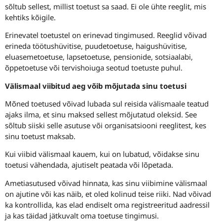
sõltub sellest, millist toetust sa saad. Ei ole ühte reeglit, mis
kehtiks kõigile.
Erinevatel toetustel on erinevad tingimused. Reeglid võivad
erineda töötushüvitise, puudetoetuse, haigushüvitise,
eluasemetoetuse, lapsetoetuse, pensionide, sotsiaalabi,
õppetoetuse või tervishoiuga seotud toetuste puhul.
Välismaal viibitud aeg võib mõjutada sinu toetusi
Mõned toetused võivad lubada sul reisida välismaale teatud
ajaks ilma, et sinu maksed sellest mõjutatud oleksid. See
sõltub siiski selle asutuse või organisatsiooni reeglitest, kes
sinu toetust maksab.
Kui viibid välismaal kauem, kui on lubatud, võidakse sinu
toetusi vähendada, ajutiselt peatada või lõpetada.
Ametiasutused võivad hinnata, kas sinu viibimine välismaal
on ajutine või kas näib, et oled kolinud teise riiki. Nad võivad
ka kontrollida, kas elad endiselt oma registreeritud aadressil
ja kas täidad jätkuvalt oma toetuse tingimusi.