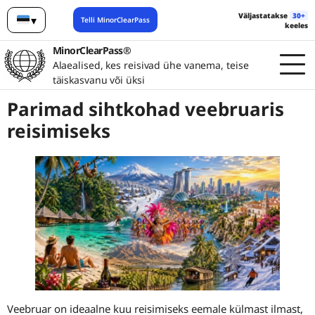
Väljastatakse
30+
▾
Telli MinorClearPass
keeles
Eesti
MinorClearPass®
Alaealised, kes reisivad ühe vanema, teise
täiskasvanu või üksi
Parimad sihtkohad veebruaris
reisimiseks
Veebruar on ideaalne kuu reisimiseks eemale külmast ilmast,