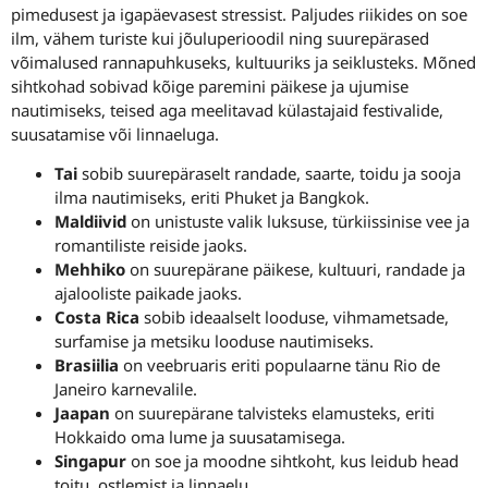
pimedusest ja igapäevasest stressist. Paljudes riikides on soe
ilm, vähem turiste kui jõuluperioodil ning suurepärased
võimalused rannapuhkuseks, kultuuriks ja seiklusteks. Mõned
sihtkohad sobivad kõige paremini päikese ja ujumise
nautimiseks, teised aga meelitavad külastajaid festivalide,
suusatamise või linnaeluga.
Tai
sobib suurepäraselt randade, saarte, toidu ja sooja
ilma nautimiseks, eriti Phuket ja Bangkok.
Maldiivid
on unistuste valik luksuse, türkiissinise vee ja
romantiliste reiside jaoks.
Mehhiko
on suurepärane päikese, kultuuri, randade ja
ajalooliste paikade jaoks.
Costa Rica
sobib ideaalselt looduse, vihmametsade,
surfamise ja metsiku looduse nautimiseks.
Brasiilia
on veebruaris eriti populaarne tänu Rio de
Janeiro karnevalile.
Jaapan
on suurepärane talvisteks elamusteks, eriti
Hokkaido oma lume ja suusatamisega.
Singapur
on soe ja moodne sihtkoht, kus leidub head
toitu, ostlemist ja linnaelu.