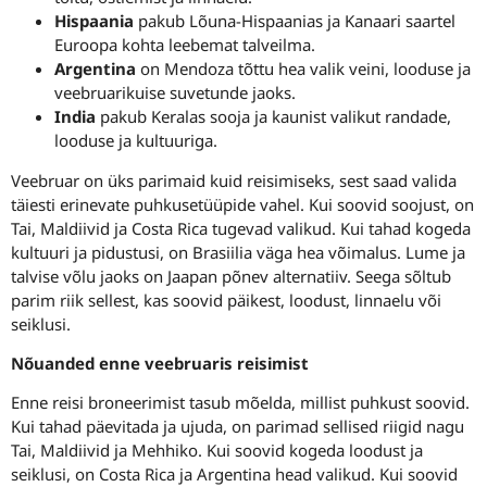
Hispaania
pakub Lõuna-Hispaanias ja Kanaari saartel
Euroopa kohta leebemat talveilma.
Argentina
on Mendoza tõttu hea valik veini, looduse ja
veebruarikuise suvetunde jaoks.
India
pakub Keralas sooja ja kaunist valikut randade,
looduse ja kultuuriga.
Veebruar on üks parimaid kuid reisimiseks, sest saad valida
täiesti erinevate puhkusetüüpide vahel. Kui soovid soojust, on
Tai, Maldiivid ja Costa Rica tugevad valikud. Kui tahad kogeda
kultuuri ja pidustusi, on Brasiilia väga hea võimalus. Lume ja
talvise võlu jaoks on Jaapan põnev alternatiiv. Seega sõltub
parim riik sellest, kas soovid päikest, loodust, linnaelu või
seiklusi.
Nõuanded enne veebruaris reisimist
Enne reisi broneerimist tasub mõelda, millist puhkust soovid.
Kui tahad päevitada ja ujuda, on parimad sellised riigid nagu
Tai, Maldiivid ja Mehhiko. Kui soovid kogeda loodust ja
seiklusi, on Costa Rica ja Argentina head valikud. Kui soovid