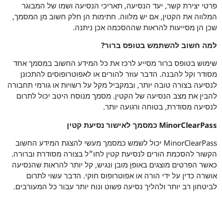
פרטי יצירת קשר, יעד הנסיעה, תאריכי הנסיעה ושמו של המבוגר
המלווה את הקטין, אם יש מלווה. חתימות הן חלק חשוב מן המסמך,
שכן הן מסייעות להראות שההסכמה אכן ניתנה.
למה חשוב להשתמש בטופס ברור?
שימוש בטופס ברור מסייע לרכז את כל המידע החשוב במסמך אחד
מסודר וקל להבנה. הדבר עוזר להורים או לאפוטרופוסים להתכונן
לנסיעה בצורה טובה יותר, ובמקביל מקל על רשויות או גורמי תחבורה
להבין את מצב הנסיעה של הקטין. מסמך מנוסח היטב יכול לתרום
לנסיעה מסודרת, בטוחה ורגועה יותר.
MinorClearPass כמסמך לאישור נסיעת קטין
MinorClearPass יכול לשמש כמסמך מעשי להצגת המידע החשוב
הקשור להסכמת הורים לנסיעת קטין לחו״ל בצורה מסודרת וברורה.
כאשר הפרטים מוצגים באופן מובן ונגיש, קל יותר להראות שהנסיעה
אושרה כדין על ידי הורה או אפוטרופוס חוקי. הדבר עשוי לתרום
לביטחון רב יותר ולהליך נסיעה פשוט ונוח יותר עבור כל המעורבים.