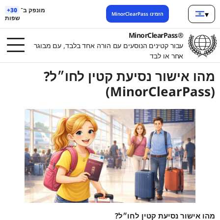
מונפק ב־
30+
▾
הזמינו MinorClearPass
שפות
ברית
®MinorClearPass
עבור קטינים הנוסעים עם הורה אחד בלבד, עם מבוגר
אחר או לבד
מהו אישור נסיעת קטין לחו״ל?
(MinorClearPass)
מהו אישור נסיעת קטין לחו״ל?