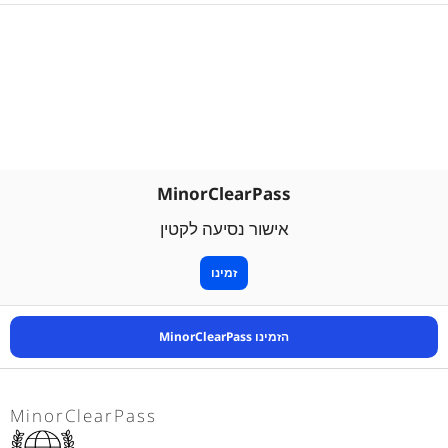
MinorClearPass
אישור נסיעה לקטין
זמינו
הזמינו MinorClearPass
MinorClearPass