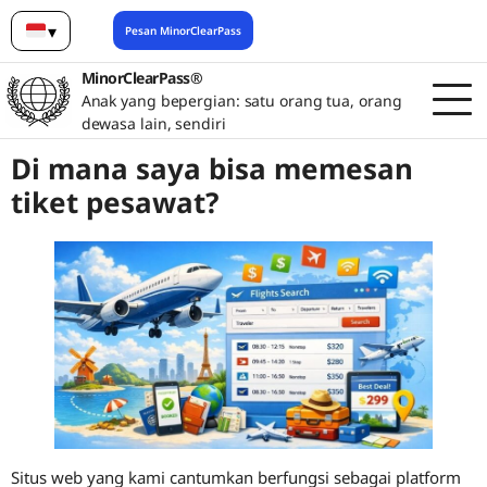
▾
Pesan MinorClearPass
Bahasa Indonesia
MinorClearPass®
Anak yang bepergian: satu orang tua, orang
dewasa lain, sendiri
Di mana saya bisa memesan
tiket pesawat?
Situs web yang kami cantumkan berfungsi sebagai platform