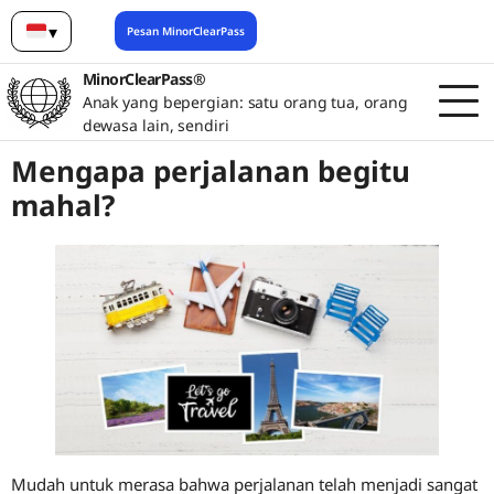
▾
Pesan MinorClearPass
Bahasa Indonesia
MinorClearPass®
Anak yang bepergian: satu orang tua, orang
dewasa lain, sendiri
Mengapa perjalanan begitu
mahal?
Mudah untuk merasa bahwa perjalanan telah menjadi sangat