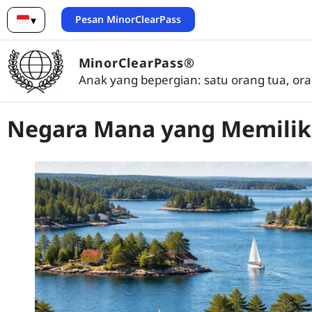
Pesan MinorClearPass
▾
Bahasa Indonesia
MinorClearPass®
Anak yang bepergian: satu orang tua, ora
Negara Mana yang Memiliki