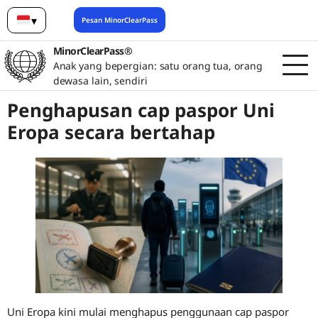
▾
Pesan MinorClearPass
Bahasa Indonesia
MinorClearPass®
Anak yang bepergian: satu orang tua, orang
dewasa lain, sendiri
Penghapusan cap paspor Uni
Eropa secara bertahap
Uni Eropa kini mulai menghapus penggunaan cap paspor