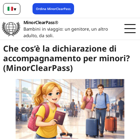
▾
Ordina MinorClearPass
Italiano
MinorClearPass®
Bambini in viaggio: un genitore, un altro
adulto, da soli.
Che cos’è la dichiarazione di
accompagnamento per minori?
(MinorClearPass)