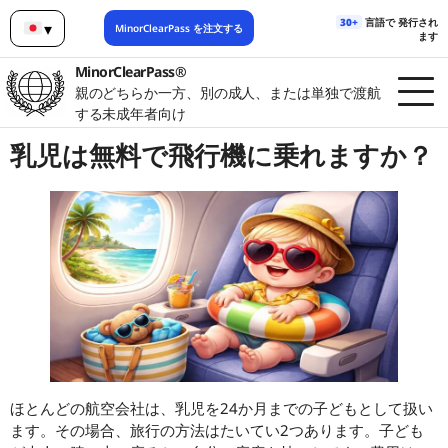
30+
言語で 発行され
▾
MinorClearPass を注文する
ます
日本語
MinorClearPass®
親のどちらか一方、別の成人、または単独で渡航
する未成年者向け
乳児は無料で飛行機に乗れますか？
ほとんどの航空会社は、乳児を24か月までの子どもとして扱い
ます。その場合、旅行の方法はたいてい2つあります。子ども