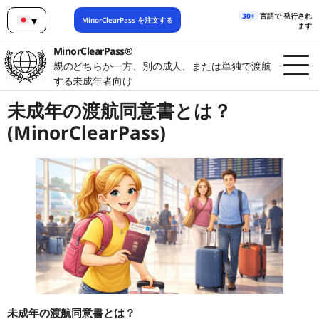
30+
言語で 発行され
▾
MinorClearPass を注文する
ます
日本語
MinorClearPass®
親のどちらか一方、別の成人、または単独で渡航
する未成年者向け
未成年の渡航同意書とは？
(MinorClearPass)
未成年の渡航同意書とは？