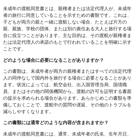
未成年の渡航同意書とは、親権者または法定代理人が、未成年
者の旅行に同意していることを示すための書類です。これは、
子どもが両方の親と一緒に渡航しない場合、たとえば片方の
親、親族、学校の団体、または別の責任ある大人と旅行する場
合に役立つことがあります。主な目的は、その渡航が親権者ま
たは法定代理人の承諾のもとで行われていることを明確に示す
ことです。
どのような場合に必要になることがありますか？
この書類は、未成年者が両方の親権者またはすべての法定代理
人の同伴なしで国内外を旅行する場合に必要となることがあり
ます。状況によっては、航空会社、出入国管理当局、国境職
員、またはその他の関係機関から、渡航の許可を証明する書面
の提示を求められる場合があります。あらかじめこの書類を準
備しておくことで、渡航中の質問や遅延、その他のトラブルを
減らしやすくなります。
この書類には通常どのような内容が含まれますか？
未成年の渡航同意書には、通常、未成年者の氏名、生年月日、