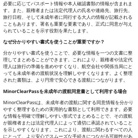
必要に応じてパスポート情報や本人確認書類の情報が含まれま
す。また、親権者または法定代理人の氏名や連絡先、旅行先、
旅行日程、そして未成年者に同行する大人の情報が記載される
こともあります。署名も重要な要素であり、正式に同意が与え
られていることを示す役割を果たします。
なぜ分かりやすい書式を使うことが重要ですか？
分かりやすい書式を使うことで、必要な情報を一つの文書に整
理してまとめることができます。これにより、親権者や法定代
理人は旅行の準備を進めやすくなり、航空会社や関係当局にと
っても未成年者の渡航状況を理解しやすくなります。よく整理
された書類は、より円滑で安心できる渡航につながります。
MinorClearPassを未成年の渡航同意書として利用する場合
MinorClearPassは、未成年者の渡航に関する同意情報を分かり
やすく整理するための実用的な書類として利用できます。必要
な情報を明確で理解しやすい形式でまとめることで、その渡航
が親権者または法定代理人によって適切に承認されていること
を示しやすくなります。これにより、渡航に関わるすべての人
にとって、より安心でスムーズな手続きにつながる可能性があ