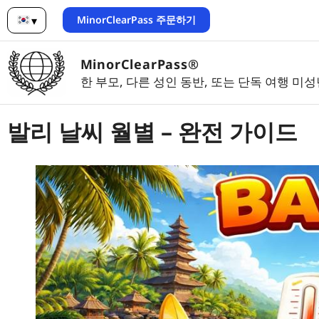
MinorClearPass 주문하기
▾
한국어
MinorClearPass®
한 부모, 다른 성인 동반, 또는 단독 여행 미
발리 날씨 월별 – 완전 가이드