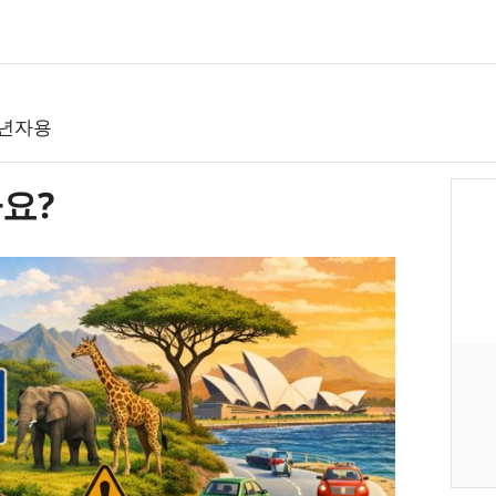
성년자용
요?