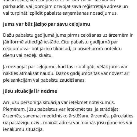
pārbaudīt, vai joprojām dzīvojat savā reģistrētajā adresē un
vai turpināt izpildīt pabalsta saņemšanas nosacījumus.
Jums var būt jāziņo par savu ceļojumu
Dažu pabalstu gadījumā jums pirms ceļošanas uz ārzemēm ir
jāinformē attiecīgā iestāde. Citu pabalstu gadījumā par
ceļojumu var būt jāziņo tikai tad, ja būsiet prom noteiktu
dienu vai nedēļu skaitu.
Ja neziņojat par ceļojumu, kad tas ir obligāti, vēlāk jums var
nākties atmaksāt naudu. Dažos gadījumos tas var novest arī
pie sankcijām vai pabalstu zaudēšanas.
Jūsu situācijai ir nozīme
Arī jūsu personīgā situācija var ietekmēt noteikumus.
Piemēram, jūsu pabalstus var ietekmēt tas, ja strādājat
ārzemēs, saņemat medicīnisko ārstēšanu ārzemēs, pārceļaties
uz pastāvīgu dzīvi, maināt adresi vai mainās jūsu ģimenes vai
ienākumu situācija.