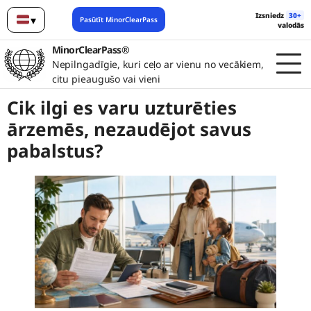
Izsniedz
30+
▾
Pasūtīt MinorClearPass
valodās
Latviešu
MinorClearPass®
Nepilngadīgie, kuri ceļo ar vienu no vecākiem,
citu pieaugušo vai vieni
Cik ilgi es varu uzturēties
ārzemēs, nezaudējot savus
pabalstus?