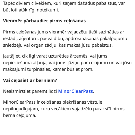
Tāpēc diviem cilvēkiem, kuri saņem dažādus pabalstus, var
būt ļoti atšķirīgi noteikumi.
Vienmēr pārbaudiet pirms ceļošanas
Pirms ceļošanas jums vienmēr vajadzētu tieši sazināties ar
iestādi, aģentūru, pašvaldību, apdrošināšanas pakalpojumu
sniedzēju vai organizāciju, kas maksā jūsu pabalstus.
Jautājiet, cik ilgi varat uzturēties ārzemēs, vai jums
nepieciešama atļauja, vai jums jāziņo par ceļojumu un vai jūsu
maksājumi turpināsies, kamēr būsiet prom.
Vai ceļosiet ar bērniem?
Neaizmirstiet paņemt līdzi
MinorClearPass
.
MinorClearPass ir ceļošanas piekrišanas vēstule
nepilngadīgajam, kuru vecākiem vajadzētu parakstīt pirms
bērna ceļojuma.