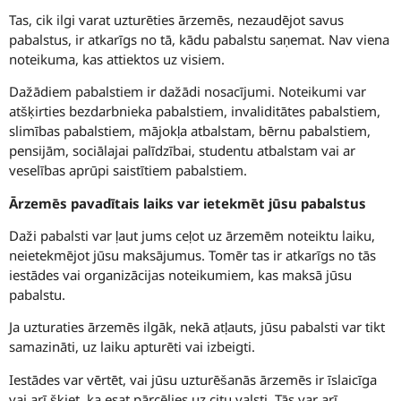
Tas, cik ilgi varat uzturēties ārzemēs, nezaudējot savus
pabalstus, ir atkarīgs no tā, kādu pabalstu saņemat. Nav viena
noteikuma, kas attiektos uz visiem.
Dažādiem pabalstiem ir dažādi nosacījumi. Noteikumi var
atšķirties bezdarbnieka pabalstiem, invaliditātes pabalstiem,
slimības pabalstiem, mājokļa atbalstam, bērnu pabalstiem,
pensijām, sociālajai palīdzībai, studentu atbalstam vai ar
veselības aprūpi saistītiem pabalstiem.
Ārzemēs pavadītais laiks var ietekmēt jūsu pabalstus
Daži pabalsti var ļaut jums ceļot uz ārzemēm noteiktu laiku,
neietekmējot jūsu maksājumus. Tomēr tas ir atkarīgs no tās
iestādes vai organizācijas noteikumiem, kas maksā jūsu
pabalstu.
Ja uzturaties ārzemēs ilgāk, nekā atļauts, jūsu pabalsti var tikt
samazināti, uz laiku apturēti vai izbeigti.
Iestādes var vērtēt, vai jūsu uzturēšanās ārzemēs ir īslaicīga
vai arī šķiet, ka esat pārcēlies uz citu valsti. Tās var arī