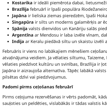
Kostarika
ir ideāli piemērota dabai, lietusmež
Brazīlija
februārī ir īpaši populāra Riodežaneir
Japāna
ir lieliska ziemas pieredzēm, īpaši Hok
Singapūra
ir silts un moderns galamērķis ar ēd
Spānija
valsts dienvidos un Kanāriju salās pie
Argentīna
ar Mendosu ir laba izvēle vīnam, dab
Indija
ar Keralu piedāvā siltu un skaistu izvēl
Februāris ir viens no labākajiem mēnešiem ceļošanai,
atvaļinājuma veidiem. Ja vēlaties siltumu, Taizeme, M
vēlaties piedzīvot kultūru un svinības, Brazīlija ir 
Japāna ir aizraujoša alternatīva. Tāpēc labākā valsts 
pilsētas dzīvi vai piedzīvojumus.
Padomi pirms ceļošanas februārī
Pirms ceļojuma rezervēšanas ir vērts padomāt, kāda 
sauļoties un peldēties, vislabākās ir tādas valstis k