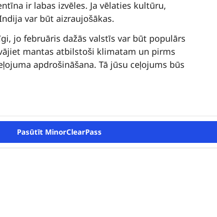
īna ir labas izvēles. Ja vēlaties kultūru,
 Indija var būt aizraujošākas.
īgi, jo februāris dažās valstīs var būt populārs
vājiet mantas atbilstoši klimatam un pirms
 ceļojuma apdrošināšana. Tā jūsu ceļojums būs
Pasūtīt MinorClearPass