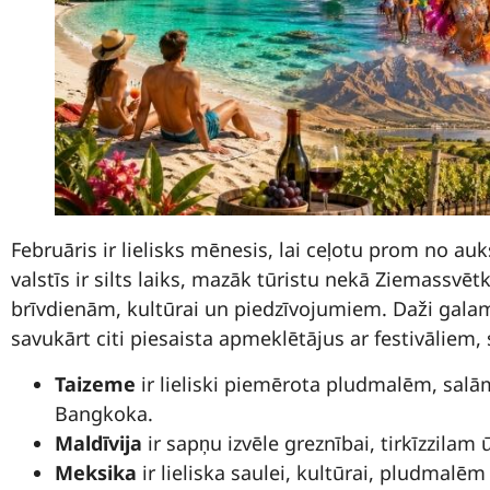
Februāris ir lielisks mēnesis, lai ceļotu prom no au
valstīs ir silts laiks, mazāk tūristu nekā Ziemassvē
brīvdienām, kultūrai un piedzīvojumiem. Daži galam
savukārt citi piesaista apmeklētājus ar festivāliem, 
Taizeme
ir lieliski piemērota pludmalēm, salā
Bangkoka.
Maldīvija
ir sapņu izvēle greznībai, tirkīzzil
Meksika
ir lieliska saulei, kultūrai, pludmalē