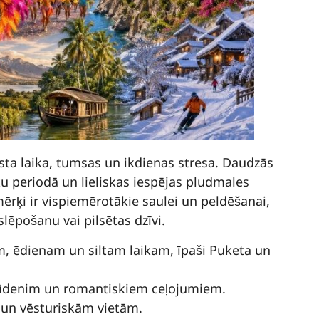
ksta laika, tumsas un ikdienas stresa. Daudzās
tku periodā un lieliskas iespējas pludmales
ērķi ir vispiemērotākie saulei un peldēšanai,
slēpošanu vai pilsētas dzīvi.
m, ēdienam un siltam laikam, īpaši Puketa un
am ūdenim un romantiskiem ceļojumiem.
m un vēsturiskām vietām.