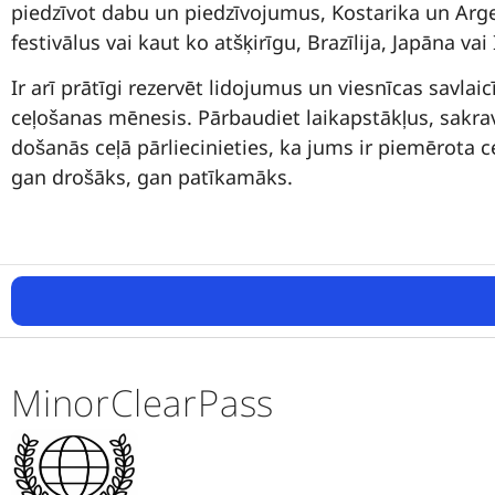
piedzīvot dabu un piedzīvojumus, Kostarika un Argent
festivālus vai kaut ko atšķirīgu, Brazīlija, Japāna vai
Ir arī prātīgi rezervēt lidojumus un viesnīcas savlaic
ceļošanas mēnesis. Pārbaudiet laikapstākļus, sakra
došanās ceļā pārliecinieties, ka jums ir piemērota
gan drošāks, gan patīkamāks.
MinorClearPass