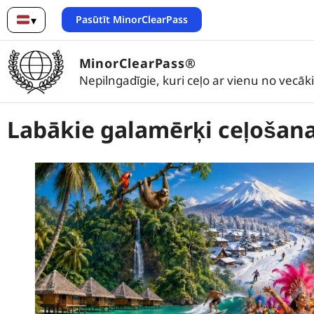
Pasūtīt MinorClearPass
▾
Latviešu
MinorClearPass®
Nepilngadīgie, kuri ceļo ar vienu no vecāk
Labākie galamērķi ceļošana