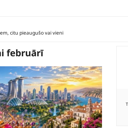
iem, citu pieaugušo vai vieni
i februārī
T