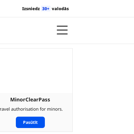
Izsniedz
30+
valodās
MinorClearPass
ravel authorisation for minors.
Pasūtīt