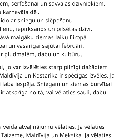
iem, sērfošanai un savvaļas dzīvniekiem.
o karnevāla dēļ.
aido ar sniegu un slēpošanu.
ienu, iepirkšanos un pilsētas dzīvi.
dāvā maigāku ziemas laiku Eiropā.
ai un vasarīgai sajūtai februārī.
i ar pludmalēm, dabu un kultūru.
 jo var izvēlēties starp pilnīgi dažādiem
aldīvija un Kostarika ir spēcīgas izvēles. Ja
ļoti laba iespēja. Sniegam un ziemas burvībai
ir atkarīga no tā, vai vēlaties sauli, dabu,
veida atvaļinājumu vēlaties. Ja vēlaties
ā Taizeme, Maldīvija un Meksika. Ja vēlaties