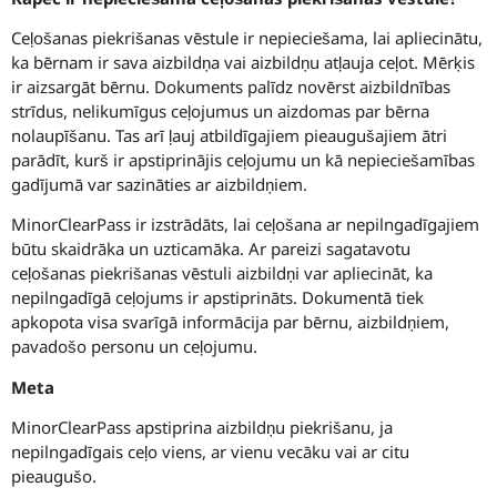
Ceļošanas piekrišanas vēstule ir nepieciešama, lai apliecinātu,
ka bērnam ir sava aizbildņa vai aizbildņu atļauja ceļot. Mērķis
ir aizsargāt bērnu. Dokuments palīdz novērst aizbildnības
strīdus, nelikumīgus ceļojumus un aizdomas par bērna
nolaupīšanu. Tas arī ļauj atbildīgajiem pieaugušajiem ātri
parādīt, kurš ir apstiprinājis ceļojumu un kā nepieciešamības
gadījumā var sazināties ar aizbildņiem.
MinorClearPass ir izstrādāts, lai ceļošana ar nepilngadīgajiem
būtu skaidrāka un uzticamāka. Ar pareizi sagatavotu
ceļošanas piekrišanas vēstuli aizbildņi var apliecināt, ka
nepilngadīgā ceļojums ir apstiprināts. Dokumentā tiek
apkopota visa svarīgā informācija par bērnu, aizbildņiem,
pavadošo personu un ceļojumu.
Meta
MinorClearPass apstiprina aizbildņu piekrišanu, ja
nepilngadīgais ceļo viens, ar vienu vecāku vai ar citu
pieaugušo.