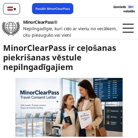
Izsniedz
30+
▾
Pasūtīt MinorClearPass
valodās
Latviešu
MinorClearPass®
Nepilngadīgie, kuri ceļo ar vienu no vecākiem,
citu pieaugušo vai vieni
MinorClearPass ir ceļošanas
piekrišanas vēstule
nepilngadīgajiem