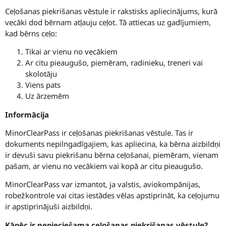
Ceļošanas piekrišanas vēstule ir rakstisks apliecinājums, kurā
vecāki dod bērnam atļauju ceļot. Tā attiecas uz gadījumiem,
kad bērns ceļo:
Tikai ar vienu no vecākiem
Ar citu pieaugušo, piemēram, radinieku, treneri vai
skolotāju
Viens pats
Uz ārzemēm
Informācija
MinorClearPass ir ceļošanas piekrišanas vēstule. Tas ir
dokuments nepilngadīgajiem, kas apliecina, ka bērna aizbildņi
ir devuši savu piekrišanu bērna ceļošanai, piemēram, vienam
pašam, ar vienu no vecākiem vai kopā ar citu pieaugušo.
MinorClearPass var izmantot, ja valstis, aviokompānijas,
robežkontrole vai citas iestādes vēlas apstiprināt, ka ceļojumu
ir apstiprinājuši aizbildņi.
Kāpēc ir nepieciešama ceļošanas piekrišanas vēstule?