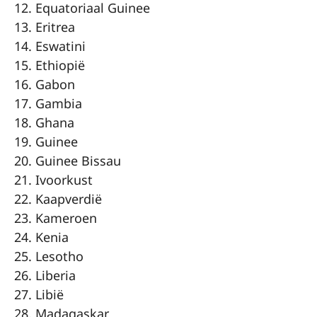
Equatoriaal Guinee
Eritrea
Eswatini
Ethiopië
Gabon
Gambia
Ghana
Guinee
Guinee Bissau
Ivoorkust
Kaapverdië
Kameroen
Kenia
Lesotho
Liberia
Libië
Madagaskar