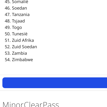
Somalië
Soedan
Tanzania
Tsjaad
Togo
Tunesië
Zuid Afrika
Zuid Soedan
Zambia
Zimbabwe
MinorClearPass