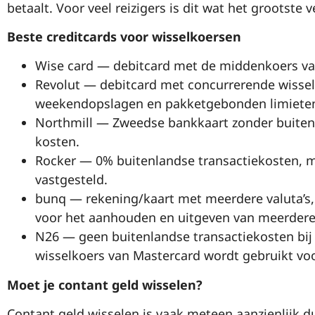
betaalt. Voor veel reizigers is dit wat het grootste 
Beste creditcards voor wisselkoersen
Wise card — debitcard met de middenkoers va
Revolut — debitcard met concurrerende wiss
weekendopslagen en pakketgebonden limiete
Northmill — Zweedse bankkaart zonder buitenl
kosten.
Rocker — 0% buitenlandse transactiekosten, m
vastgesteld.
bunq — rekening/kaart met meerdere valuta’s,
voor het aanhouden en uitgeven van meerdere 
N26 — geen buitenlandse transactiekosten bij 
wisselkoers van Mastercard wordt gebruikt voo
Moet je contant geld wisselen?
Contant geld wisselen is vaak meteen aanzienlijk du