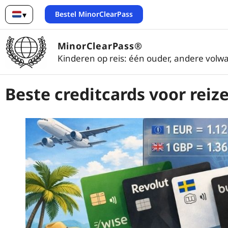
Bestel MinorClearPass
▾
Nederlands
MinorClearPass®
Kinderen op reis: één ouder, andere volwa
Beste creditcards voor reiz