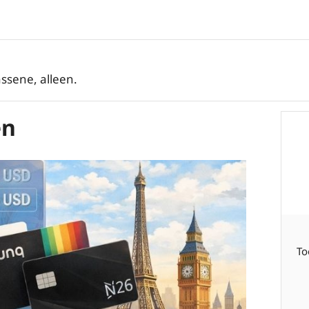
ssene, alleen.
en
To