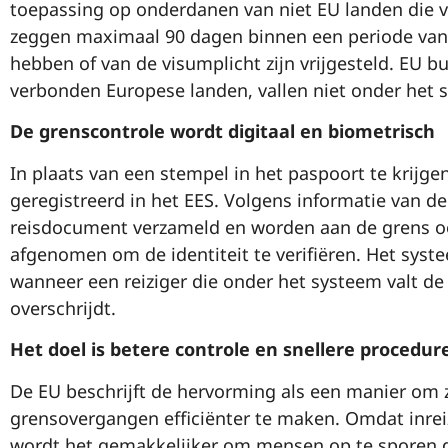
toepassing op onderdanen van niet EU landen die vo
zeggen maximaal 90 dagen binnen een periode van 
hebben of van de visumplicht zijn vrijgesteld. EU b
verbonden Europese landen, vallen niet onder het 
De grenscontrole wordt digitaal en biometrisch
In plaats van een stempel in het paspoort te krijge
geregistreerd in het EES. Volgens informatie van 
reisdocument verzameld en worden aan de grens o
afgenomen om de identiteit te verifiëren. Het syst
wanneer een reiziger die onder het systeem valt d
overschrijdt.
Het doel is betere controle en snellere procedur
De EU beschrijft de hervorming als een manier om z
grensovergangen efficiënter te maken. Omdat inrei
wordt het gemakkelijker om mensen op te sporen die