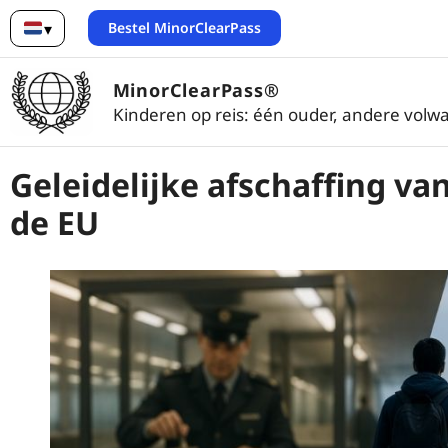
Bestel MinorClearPass
▾
Nederlands
MinorClearPass®
Kinderen op reis: één ouder, andere volwa
Geleidelijke afschaffing va
de EU