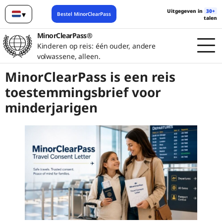
Uitgegeven in
30+
▾
Bestel MinorClearPass
talen
Nederlands
MinorClearPass®
Kinderen op reis: één ouder, andere
volwassene, alleen.
MinorClearPass is een reis
toestemmingsbrief voor
minderjarigen