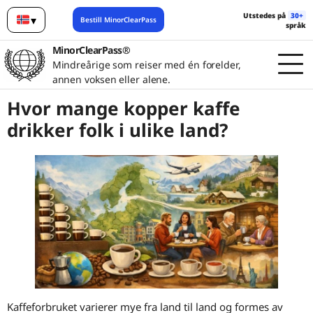
Utstedes på
30+
▾
Bestill MinorClearPass
språk
Norsk
MinorClearPass®
Mindreårige som reiser med én forelder,
annen voksen eller alene.
Hvor mange kopper kaffe
drikker folk i ulike land?
Kaffeforbruket varierer mye fra land til land og formes av