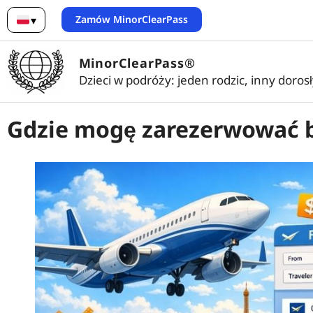
Zamów MinorClearPass
▾
Polski
MinorClearPass®
Dzieci w podróży: jeden rodzic, inny doros
Gdzie mogę zarezerwować bi