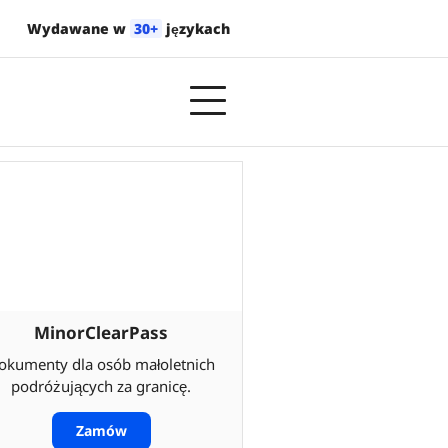
Wydawane w
30+
językach
MinorClearPass
okumenty dla osób małoletnich
podróżujących za granicę.
Zamów