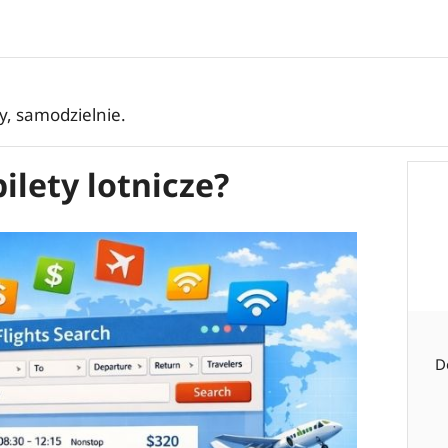
ły, samodzielnie.
lety lotnicze?
D