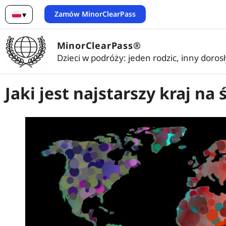
Zamów MinorClearPass
▾
Polski
MinorClearPass®
Dzieci w podróży: jeden rodzic, inny doros
Jaki jest najstarszy kraj na 