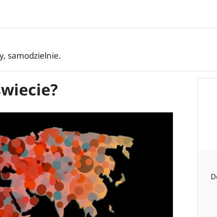
ły, samodzielnie.
świecie?
D