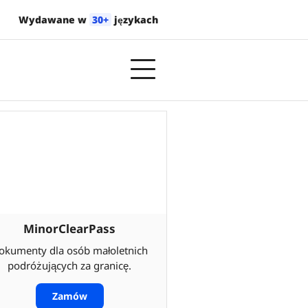
Wydawane w
30+
językach
MinorClearPass
okumenty dla osób małoletnich
podróżujących za granicę.
Zamów