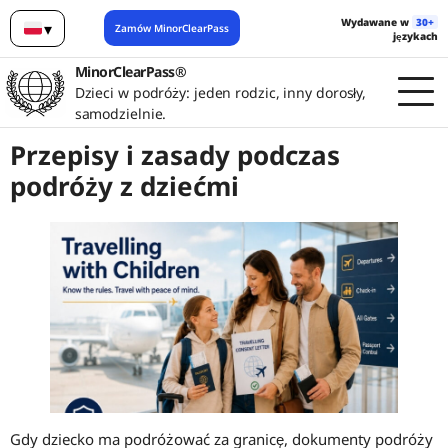
Wydawane w
30+
▾
Zamów MinorClearPass
językach
Polski
MinorClearPass®
Dzieci w podróży: jeden rodzic, inny dorosły,
samodzielnie.
Przepisy i zasady podczas
podróży z dziećmi
Gdy dziecko ma podróżować za granicę, dokumenty podróży