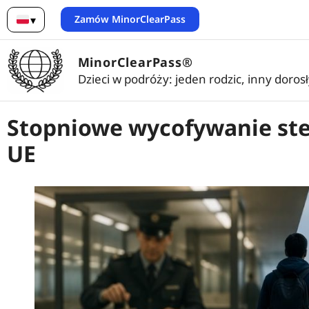
Zamów MinorClearPass
▾
Polski
MinorClearPass®
Dzieci w podróży: jeden rodzic, inny doros
Stopniowe wycofywanie st
UE