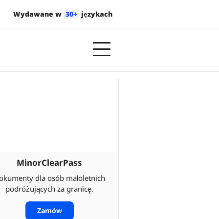
Wydawane w
30+
językach
MinorClearPass
okumenty dla osób małoletnich
podróżujących za granicę.
Zamów