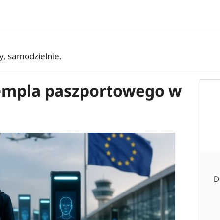
ły, samodzielnie.
empla paszportowego w
D