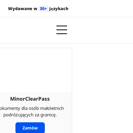
Wydawane w
30+
językach
MinorClearPass
okumenty dla osób małoletnich
podróżujących za granicę.
Zamów