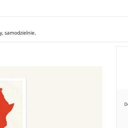
ły, samodzielnie.
D