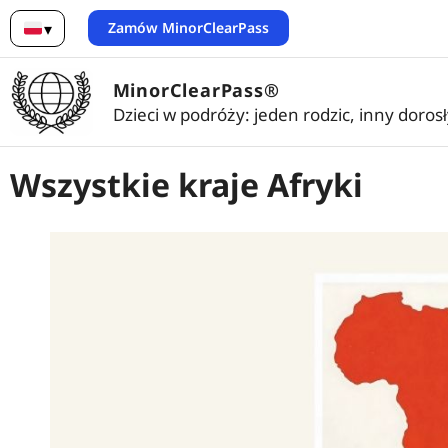
Zamów MinorClearPass
▾
Polski
MinorClearPass®
Dzieci w podróży: jeden rodzic, inny doros
Wszystkie kraje Afryki