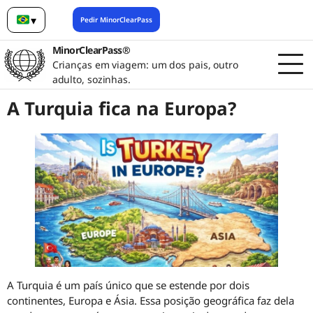
▾
Pedir MinorClearPass
Português (Brasil)
MinorClearPass®
Crianças em viagem: um dos pais, outro
adulto, sozinhas.
A Turquia fica na Europa?
A Turquia é um país único que se estende por dois
continentes, Europa e Ásia. Essa posição geográfica faz dela