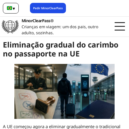
▾
Pedir MinorClearPass
Português (Brasil)
MinorClearPass®
Crianças em viagem: um dos pais, outro
adulto, sozinhas.
Eliminação gradual do carimbo
no passaporte na UE
A UE começou agora a eliminar gradualmente o tradicional