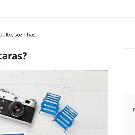
ulto, sozinhas.
caras?
F