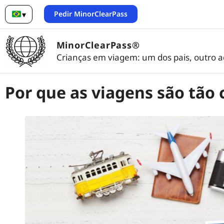
Pedir MinorClearPass
▾
Português (Brasil)
MinorClearPass®
Crianças em viagem: um dos pais, outro ad
Por que as viagens são tão 