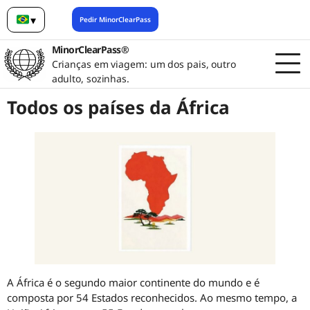
▾
Pedir MinorClearPass
Português (Brasil)
MinorClearPass®
Crianças em viagem: um dos pais, outro
adulto, sozinhas.
Todos os países da África
A África é o segundo maior continente do mundo e é
composta por 54 Estados reconhecidos. Ao mesmo tempo, a