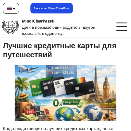
▾
Заказать MinorClearPass
Русский
MinorClearPass®
Дети в поездке: один родитель, другой
взрослый, в одиночку.
Лучшие кредитные карты для
путешествий
Когда люди говорят о лучших кредитных картах, легко