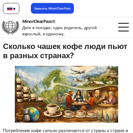
▾
Заказать MinorClearPass
Русский
MinorClearPass®
Дети в поездке: один родитель, другой
взрослый, в одиночку.
Сколько чашек кофе люди пьют
в разных странах?
Потребление кофе сильно различается от страны к стране и