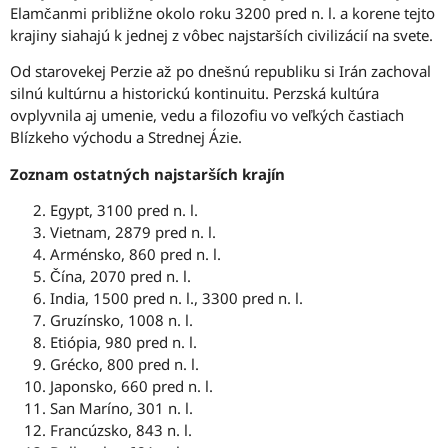
Elamčanmi približne okolo roku 3200 pred n. l. a korene tejto
krajiny siahajú k jednej z vôbec najstarších civilizácií na svete.
Od starovekej Perzie až po dnešnú republiku si Irán zachoval
silnú kultúrnu a historickú kontinuitu. Perzská kultúra
ovplyvnila aj umenie, vedu a filozofiu vo veľkých častiach
Blízkeho východu a Strednej Ázie.
Zoznam ostatných najstarších krajín
Egypt, 3100 pred n. l.
Vietnam, 2879 pred n. l.
Arménsko, 860 pred n. l.
Čína, 2070 pred n. l.
India, 1500 pred n. l., 3300 pred n. l.
Gruzínsko, 1008 n. l.
Etiópia, 980 pred n. l.
Grécko, 800 pred n. l.
Japonsko, 660 pred n. l.
San Maríno, 301 n. l.
Francúzsko, 843 n. l.