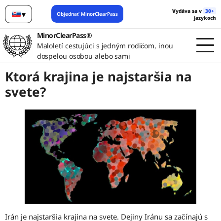
Vydáva sa v
30+
▾
Objednať MinorClearPass
jazykoch
Slovenčina
MinorClearPass®
Maloletí cestujúci s jedným rodičom, inou
dospelou osobou alebo sami
Ktorá krajina je najstaršia na
svete?
Irán je najstaršia krajina na svete. Dejiny Iránu sa začínajú s