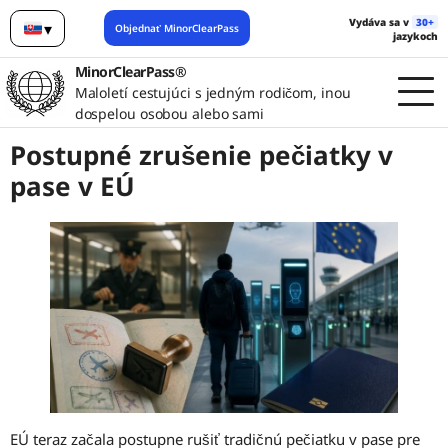
Vydáva sa v
30+
▾
Objednať MinorClearPass
jazykoch
Slovenčina
MinorClearPass®
Maloletí cestujúci s jedným rodičom, inou
dospelou osobou alebo sami
Postupné zrušenie pečiatky v
pase v EÚ
EÚ teraz začala postupne rušiť tradičnú pečiatku v pase pre