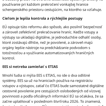
používanie pri každom prekročení vonkajšej hranice
schengenského priestoru cestujúcim, na ktorého sa vzťahuje.
Cieľom je lepšia kontrola a rýchlejšie postupy
EÚ opisuje túto reformu ako spôsob, ako posilniť bezpečnosť
a zároveň zefektívniť prekračovanie hraníc. Keďže vstupy a
výstupy sa ukladajú digitálne, je jednoduchšie odhaliť osoby,
ktoré zostávajú dlhšie, než je povolené, a zároveň majú
orgány lepšie nástroje na predchádzanie podvodom s
totožnosťou a využívanie automatizovaných hraničných
kontrol.
EES si netreba zamieňať s ETIAS
Mnohí ľudia si mýlia EES s ETIAS, no ide o dva odlišné
systémy. EES sa už na hraniciach používa na registráciu
vstupov a výstupov, zatiaľ čo ETIAS bude samostatné digitálne
cestovné povolenie pre cestujúcich oslobodených od vízovej
povinnosti a podľa oficiálnych informácií EÚ sa očakáva, že sa
začne uplatňovať v poslednom štvrťroku 2026. To znamená,