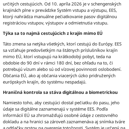
určitých cestujúcich. Od 10. apríla 2026 je v schengenských
krajinách plne v prevádzke Systém vstupu a výstupu, EES,
ktorý nahrádza manuálne pečiatkovanie pasov digitálnou
registráciou vstupov, výstupov a odmietnutia vstupu.
Týka sa to najmä cestujúcich z krajín mimo EÚ
Táto zmena sa netýka všetkých, ktorí cestujú do Európy. EES
sa vzťahuje predovšetkým na štátnych príslušníkov krajín
mimo EÚ, ktorí vstupujú na krátkodobý pobyt, teda na
obdobie do 90 dní v rámci 180 dní, bez ohľadu na to, či
potrebujú vízum alebo sú od vízovej povinnosti oslobodení.
Občania EÚ, ako aj občania viacerých úzko pridružených
európskych krajín, do systému nespadajú.
Hraničná kontrola sa stáva digitálnou a biometrickou
Namiesto toho, aby cestujúci dostal pečiatku do pasu, jeho
údaje sa digitálne zaznamenajú v systéme EES. Podľa
informácií EÚ sa zhromažďujú osobné údaje z cestovného
dokladu a na hranici sa zároveň zaznamenáva aj snímka tváre
a odtlačky prstov na overenie totožnosti. Systém je určený na