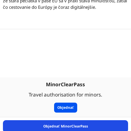
že stará pečiatka v pase EÚ sa v praxi stáva minulosťou, zatiaľ
čo cestovanie do Európy je čoraz digitálnejšie.
MinorClearPass
Travel authorisation for minors.
Objednať
Objednať MinorClearPass