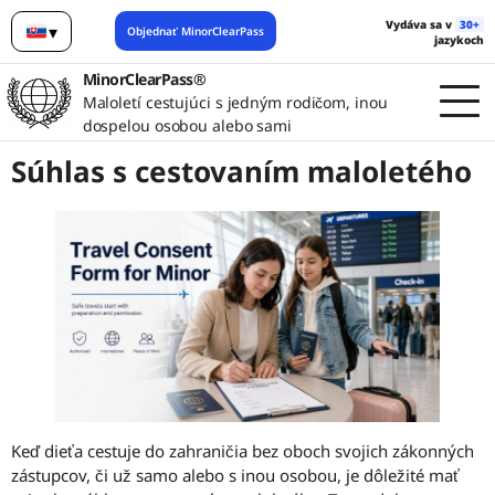
Vydáva sa v
30+
▾
Objednať MinorClearPass
jazykoch
Slovenčina
MinorClearPass®
Maloletí cestujúci s jedným rodičom, inou
dospelou osobou alebo sami
Súhlas s cestovaním maloletého
Keď dieťa cestuje do zahraničia bez oboch svojich zákonných
zástupcov, či už samo alebo s inou osobou, je dôležité mať