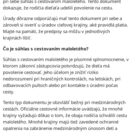
pri sebe súhlas s cestovaním maloletého. Tento dokument
dokazuje, že rodičia dieťaťa udelili povolenie na cestu.
Úrady dôrazne odporúčajú mať tento dokument pri sebe a
zároveň si overiť u úradov cieľovej krajiny, aké pravidlá platia.
Majte na pamäti, že predpisy sa môžu v jednotlivých
krajinách líšiť.
Čo je súhlas s cestovaním maloletého?
Súhlas s cestovaním maloletého je písomné splnomocnenie, v
ktorom zákonní zástupcovia potvrdzujú, že dieťa má
povolenie cestovať. Jeho účelom je znížiť riziko
nedorozumení pri hraničných kontrolách, na letiskách, pri
odbavovacích pultoch alebo pri kontakte s úradmi počas
cesty.
Tento typ dokumentu je obzvlášť bežný pri medzinárodných
cestách. Oficiálne cestovné informácie uvádzajú, že mnohé
krajiny vyžadujú dôkaz o tom, že obaja rodičia schválili cestu
maloletého. Mnohé krajiny majú tiež zavedené ochranné
opatrenia na zabránenie medzinárodným únosom detí a