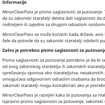
Informacije
MinorClearPass je pismo saglasnosti za putovanje. 
da su zakonski staratelji deteta dali saglasnost da
roditeljem ili zajedno sa drugom odraslom osobom
MinorClearPass se može koristiti kada države, avio 
žele da potvrde da su zakonski staratelji odobrili p
Zašto je potrebno pismo saglasnosti za putovanj
Pismo saglasnosti za putovanje potrebno je da bi s
od svog zakonskog staratelja ili zakonskih staratel
sprečavanju sporova oko starateljstva, nezakonitih
omogućava odgovornim odraslim osobama da brzo p
zakonski staratelji mogu kontaktirati ako je potreb
MinorClearPass je razvijen kako bi putovanja sa malo
ispravno pismo saglasnosti za putovanje, zakonski s