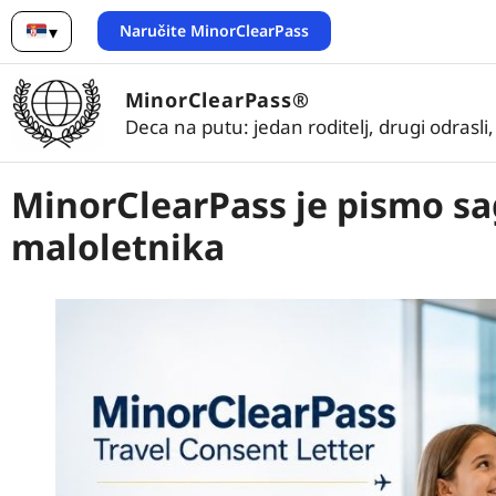
Naručite MinorClearPass
▾
Srpski
MinorClearPass®
Deca na putu: jedan roditelj, drugi odrasli
MinorClearPass je pismo sa
maloletnika