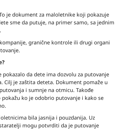
To je dokument za maloletnike koji pokazuje
 dete sme da putuje, na primer samo, sa jednim
.
kompanije, granične kontrole ili drugi organi
utovanje.
e?
e pokazalo da dete ima dozvolu za putovanje
ja. Cilj je zaštita deteta. Dokument pomaže u
 putovanja i sumnje na otmicu. Takođe
okažu ko je odobrio putovanje i kako se
no.
letnicima bila jasnija i pouzdanija. Uz
taratelji mogu potvrditi da je putovanje