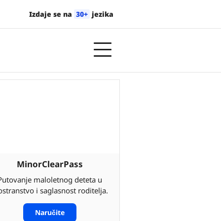
Izdaje se na
30+
jezika
MinorClearPass
Putovanje maloletnog deteta u
ostranstvo i saglasnost roditelja.
Naručite