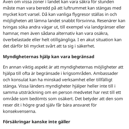
Även om vissa zoner i landet kan vara säkra för stunden
måste man vara beredd på att luftrummet kan stängas med
mycket kort varsel. Då kan vanliga flygresor ställas in och
möjligheten att lämna landet snabbt försvinna. Resenärer kan
tvingas söka andra vägar ut, till exempel via landgränser eller
hamnar, men även sådana alternativ kan vara osäkra,
överbelastade eller helt otillgängliga. I en akut situation kan
det därför bli mycket svårt att ta sig i säkerhet.
Myndigheternas hjälp kan vara begränsad
En annan viktig aspekt är att myndigheternas möjligheter att
hjälpa till ofta är begränsade i krigsområden. Ambassader
och konsulat kan ha minskad verksamhet eller tillfälligt
stänga. Vissa länders myndigheter hjälper heller inte till i
samma utsträckning om en person medvetet har rest till ett
område som bedömts som osäkert. Det betyder att den som
reser dit i högre grad själv får bära ansvaret för
konsekvenserna.
Försäkringar kanske inte gäller