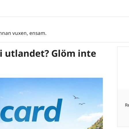
annan vuxen, ensam.
r i utlandet? Glöm inte
R