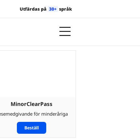
Utfärdas på
30+
språk
MinorClearPass
esemedgivande för minderåriga
Beställ