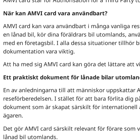
AMVI card står för Authorisation for a Third Party t
När kan AMVI card vara användbart?
AMVI card kan vara användbart i många vanliga res
en lånad bil, kör dina föräldrars bil utomlands, anvä
med en företagsbil. I alla dessa situationer tillhör
dokumentation vara viktig.
Att ha med sig AMVI card kan göra det lättare att 
Ett praktiskt dokument för lånade bilar utomlan
En av anledningarna till att människor uppskattar A
reseförberedelsen. I stället för att bara förlita di
dokument som är skapat särskilt för internationel
ägaren.
Det gör AMVI card särskilt relevant för förare som v
lånad bil utomlands.