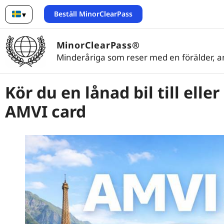
Beställ MinorClearPass
▾
Svenska
MinorClearPass®
Minderåriga som reser med en förälder, 
Kör du en lånad bil till elle
AMVI card