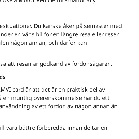
o Use a Motor Vehicle Internationally.
esituationer. Du kanske åker på semester med
nder en väns bil för en längre resa eller reser
 bilen någon annan, och därför kan
visa att resan är godkänd av fordonsägaren.
ds
MVI card är att det är en praktisk del av
g på en muntlig överenskommelse har du ett
l användning av ett fordon av någon annan än
ill vara bättre förberedda innan de tar en