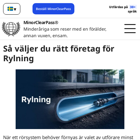
Utfärdas på
30+
▾
Beställ MinorClearPass
språk
Svenska
MinorClearPass®
Minderåriga som reser med en förälder,
annan vuxen, ensam.
Så väljer du rätt företag för
Rylning
När ett rörsystem behöver förnyas är valet av utförare minst