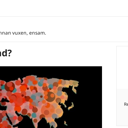
annan vuxen, ensam.
nd?
R