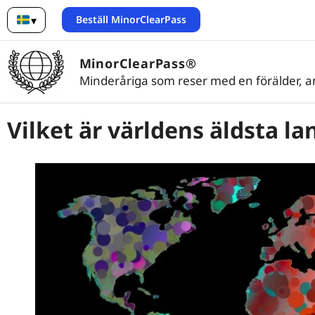
Beställ MinorClearPass
▾
Svenska
MinorClearPass®
Minderåriga som reser med en förälder, 
Vilket är världens äldsta la