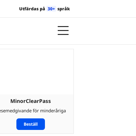
Utfärdas på
30+
språk
MinorClearPass
esemedgivande för minderåriga
Beställ