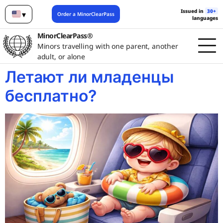
Issued in
30+
▾
Order a MinorClearPass
languages
English
MinorClearPass®
Minors travelling with one parent, another
adult, or alone
Летают ли младенцы
бесплатно?