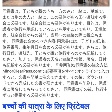
同意書は、子どもが親のうち一方のみと一緒に、単独で、
または別の大人と一緒に、この要件がある国へ渡航する場
合に必要です。航空会社にも要件があります。目的は、保
護者が旅行を承認していることを示すことであり、国境検
査、航空会社からの質問、当局への連絡の際に役立ちま
す。 同意書に含めるべき内容 同意書には、子どもの氏名、
旅券番号、生年月日を含める必要があります。さらに、旅
行日程、渡航先、子どもが誰と旅行するのかも記載してく
ださい。加えて、保護者の氏名と連絡先情報、署名、日付
も記載する必要があります。 印刷可能な同意書の注文方法
MinorClearPass.comで必要事項をすべてオンラインで入力
すると、文書を簡単に注文できます。その後、ダウンロー
ドできる完成した文書が届きます。同意書を印刷し、保護
者に署名してもらってください。 同意書はその後、旅行中
ずっと携帯する必要があります。
बच्चों की यात्रा के लिए प्रिंटेबल