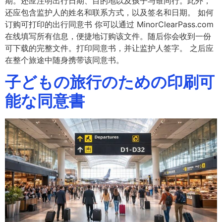
期。还应注明出行日期、目的地以及孩子与谁同行。此外，
还应包含监护人的姓名和联系方式，以及签名和日期。 如何
订购可打印的出行同意书 你可以通过 MinorClearPass.com
在线填写所有信息，便捷地订购该文件。随后你会收到一份
可下载的完整文件。打印同意书，并让监护人签字。 之后应
在整个旅途中随身携带该同意书。
子どもの旅行のための印刷可
能な同意書