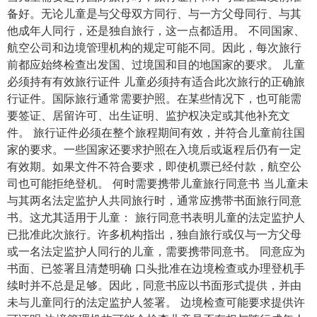
备好。无论儿童是与父母双方同行、与一方父母同行、与其
他成年人同行，还是独自旅行，这一点都适用。 不同国家、
航空公司和边境管理机构的规定可能不同。因此，每次旅行
前都应始终检查出发国、过境国和目的地国家的要求。 儿童
必须持有有效旅行证件 儿童必须持有适合此次旅行的正确旅
行证件。国际旅行通常需要护照。在某些情况下，也可能需
要签证、居留许可、出生证明、监护权决定或其他补充文
件。 旅行证件必须在整个旅程期间有效，并符合儿童前往国
家的要求。一些国家还要求护照在入境后或返程后仍有一定
有效期。如果文件不符合要求，即使机票已经付款，航空公
司也可能拒绝登机。 何时需要携带儿童旅行同意书 当儿童未
与其两名法定监护人共同旅行时，通常应携带书面旅行同意
书。这尤其适用于儿童： 旅行同意书表明儿童的法定监护人
已批准此次旅行。许多机构指出，独自旅行或仅与一方父母
或一名法定监护人同行的儿童，需要携带同意书。 同意应为
书面、已签署且清楚明确 口头批准在边境检查或办理登机手
续时并不总是足够。因此，同意书应以书面形式提供，并由
未与儿童同行的法定监护人签署。 边境检查可能要求提供许