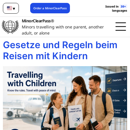
Issued in
30+
▾
Order a MinorClearPass
languages
English
MinorClearPass®
Minors travelling with one parent, another
adult, or alone
Gesetze und Regeln beim
Reisen mit Kindern