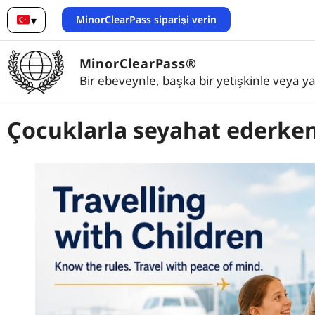
MinorClearPass siparişi verin
▾
Türkçe
MinorClearPass®
Bir ebeveynle, başka bir yetişkinle veya y
Çocuklarla seyahat ederken 