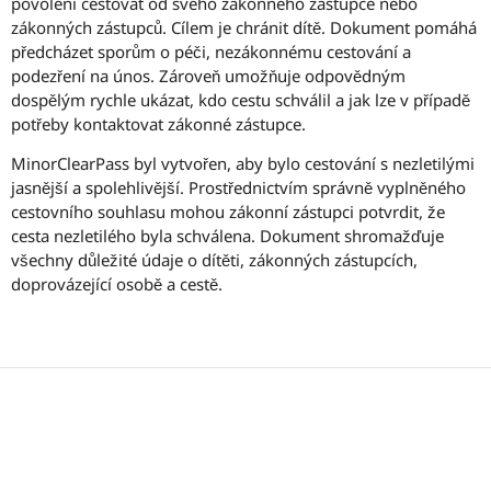
povolení cestovat od svého zákonného zástupce nebo
zákonných zástupců. Cílem je chránit dítě. Dokument pomáhá
předcházet sporům o péči, nezákonnému cestování a
podezření na únos. Zároveň umožňuje odpovědným
dospělým rychle ukázat, kdo cestu schválil a jak lze v případě
potřeby kontaktovat zákonné zástupce.
MinorClearPass byl vytvořen, aby bylo cestování s nezletilými
jasnější a spolehlivější. Prostřednictvím správně vyplněného
cestovního souhlasu mohou zákonní zástupci potvrdit, že
cesta nezletilého byla schválena. Dokument shromažďuje
všechny důležité údaje o dítěti, zákonných zástupcích,
doprovázející osobě a cestě.