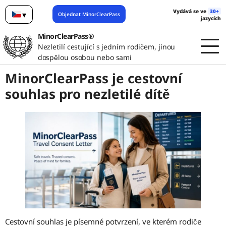
Vydává se ve
30+
▾
Objednat MinorClearPass
jazycích
Čeština
MinorClearPass®
Nezletilí cestující s jedním rodičem, jinou
dospělou osobou nebo sami
MinorClearPass je cestovní
souhlas pro nezletilé dítě
Cestovní souhlas je písemné potvrzení, ve kterém rodiče