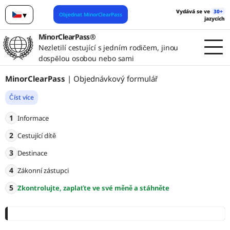
Vydává se ve
30+
▾
Objednat MinorClearPass
jazycích
Čeština
MinorClearPass®
Nezletilí cestující s jedním rodičem, jinou
dospělou osobou nebo sami
MinorClearPass
| Objednávkový formulář
Číst více
1
Informace
2
Cestující dítě
3
Destinace
4
Zákonní zástupci
5
Zkontrolujte, zaplaťte ve své měně a stáhněte